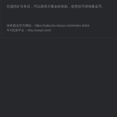
完成挖矿任务后，可以获得大量金砖奖励，使用后可得海量金币。
传奇霸业官方网站：
https://cqby.niu.niuxyx.com/index.shtml
牛X页游平台：
//niu.niuxyx.com/