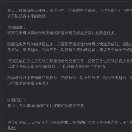
每天上线做做每日任务，小手一抖，经验材料全都有。《传奇霸业》当中
务可以获得丰厚的奖励。
功勋除魔：
玩家每天可以再比奇城安全区附近除魔使者处接取功勋除魔任务。
除魔任务为简单的杀怪任务，只要消灭指定怪物就可以快速完成啦。接取
务星级，星级越高，完成任务可以获得的奖励就越多，建议各个玩家最好
成功完成任务之后可以在除魔使者处交还任务，交还任务也可以花费少量
话建议各位玩家还是
3
倍领取，可以获得大量经验与功勋值。
功勋值可以用来领取功勋称号，功勋称号可以不断升级，称号等级越高，
记得做功勋除魔任务哦！
矿洞挖矿：
每日可在比奇城内的矿主处接取矿洞挖矿任务。
进入矿洞后，点击矿石即可开始挖掘，挖掘的矿石除了交任务之外，还可
奖励。