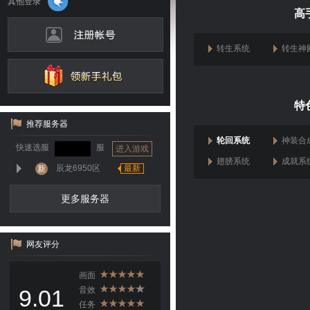
高
转生系统
转生神
特
推荐服务器
轮回系统
神装合
快速选服
服
进入游戏
翅膀系统
成就系
辰龙6950区
最新
新
更多服务器
网友评分
画面
9.01
音效
任务